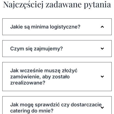
Najczęściej zadawane pytania
Jakie są minima logistyczne?
Minimum logistyczne na realizowanie
zamówienia to 100 zł. W wyznaczonych
Czym się zajmujemy?
terminach może obowiązywać niższe minimum
logistyczne potrzebne do zrealizowania
zamówienia.
Jak wcześnie muszę złożyć
zamówienie, aby zostało
zrealizowane?
Jak mogę sprawdzić czy dostarczacie
catering do mnie?