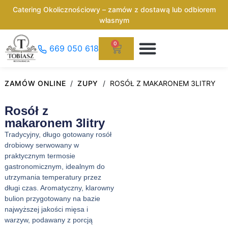
Catering Okolicznościowy – zamów z dostawą lub odbiorem
własnym
Imprezy Okolicznościowe
0
669 050 618
ZAMÓW ONLINE
/
ZUPY
/
ROSÓŁ Z MAKARONEM 3LITRY
Rosół z
makaronem 3litry
Tradycyjny, długo gotowany rosół
drobiowy serwowany w
praktycznym termosie
gastronomicznym, idealnym do
utrzymania temperatury przez
długi czas. Aromatyczny, klarowny
bulion przygotowany na bazie
najwyższej jakości mięsa i
warzyw, podawany z porcją