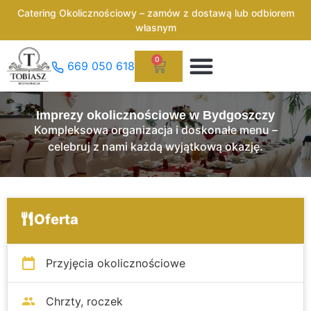
Catering Okolicznościowy – zamów z dostawą lub odbiorem
własnym
Imprezy Okolicznościowe
0
669 050 618
Imprezy okolicznościowe w Bydgoszczy
Kompleksowa organizacja i doskonałe menu –
celebruj z nami każdą wyjątkową okazję.
Oferta
Przyjęcia okolicznościowe
Chrzty, roczek